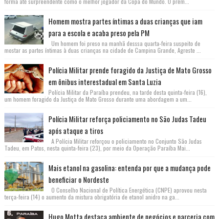
forma até surpreendente como o melhor jogador da Copa do Mundo. O prêm...
Homem mostra partes íntimas a duas crianças que iam
para a escola e acaba preso pela PM
Um homem foi preso na manhã desssa quarta-feira suspeito de
mostar as partes íntimas à duas crianças na cidade de Campina Grande, Agreste ...
Polícia Militar prende foragido da Justiça de Mato Grosso
em ônibus interestadual em Santa Luzia
Polícia Militar da Paraíba prendeu, na tarde desta quinta-feira (16),
um homem foragido da Justiça de Mato Grosso durante uma abordagem a um...
Polícia Militar reforça policiamento no São Judas Tadeu
após ataque a tiros
A Polícia Militar reforçou o policiamento no Conjunto São Judas
Tadeu, em Patos, nesta quinta-feira (23), por meio da Operação Paraíba Mai...
Mais etanol na gasolina: entenda por que a mudança pode
beneficiar o Nordeste
O Conselho Nacional de Política Energética (CNPE) aprovou nesta
terça-feira (14) o aumento da mistura obrigatória de etanol anidro na ga...
Hugo Motta destaca ambiente de negócios e parceria com