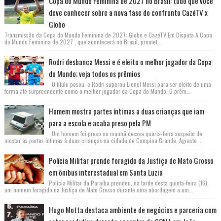
Copa do Mundo Feminina de 2027 no Brasil: tudo que você
deve conhecer sobre a nova fase do confronto CazéTV x
Globo
Transmissão da Copa do Mundo Feminina de 2027: Globo e CazéTV Em Disputa A Copa
do Mundo Feminina de 2027 , que acontecerá no Brasil, promet...
Rodri desbanca Messi e é eleito o melhor jogador da Copa
do Mundo; veja todos os prêmios
O título pesou, e Rodri superou Lionel Messi para ser eleito de uma
forma até surpreendente como o melhor jogador da Copa do Mundo. O prêm...
Homem mostra partes íntimas a duas crianças que iam
para a escola e acaba preso pela PM
Um homem foi preso na manhã desssa quarta-feira suspeito de
mostar as partes íntimas à duas crianças na cidade de Campina Grande, Agreste ...
Polícia Militar prende foragido da Justiça de Mato Grosso
em ônibus interestadual em Santa Luzia
Polícia Militar da Paraíba prendeu, na tarde desta quinta-feira (16),
um homem foragido da Justiça de Mato Grosso durante uma abordagem a um...
Hugo Motta destaca ambiente de negócios e parceria com