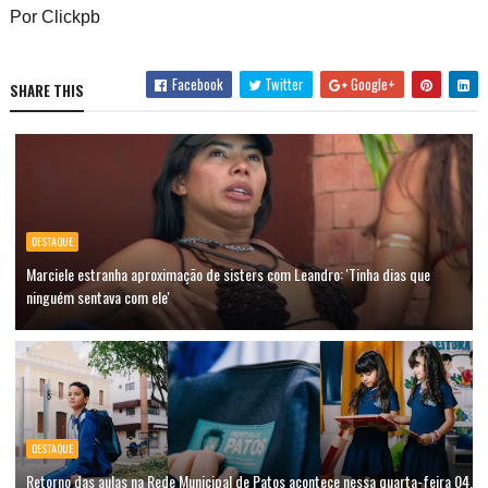
Por
Clickpb
Facebook
Twitter
Google+
SHARE THIS
DESTAQUE
Marciele estranha aproximação de sisters com Leandro: 'Tinha dias que
ninguém sentava com ele'
DESTAQUE
Retorno das aulas na Rede Municipal de Patos acontece nessa quarta-feira 04,