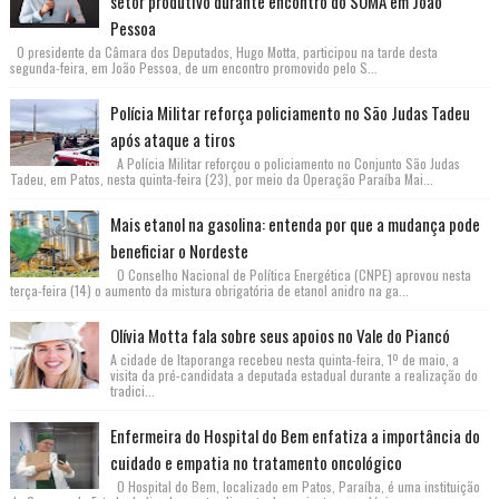
setor produtivo durante encontro do SOMA em João
Pessoa
O presidente da Câmara dos Deputados, Hugo Motta, participou na tarde desta
segunda-feira, em João Pessoa, de um encontro promovido pelo S...
Polícia Militar reforça policiamento no São Judas Tadeu
após ataque a tiros
A Polícia Militar reforçou o policiamento no Conjunto São Judas
Tadeu, em Patos, nesta quinta-feira (23), por meio da Operação Paraíba Mai...
Mais etanol na gasolina: entenda por que a mudança pode
beneficiar o Nordeste
O Conselho Nacional de Política Energética (CNPE) aprovou nesta
terça-feira (14) o aumento da mistura obrigatória de etanol anidro na ga...
Olívia Motta fala sobre seus apoios no Vale do Piancó
A cidade de Itaporanga recebeu nesta quinta-feira, 1º de maio, a
visita da pré-candidata a deputada estadual durante a realização do
tradici...
Enfermeira do Hospital do Bem enfatiza a importância do
cuidado e empatia no tratamento oncológico
O Hospital do Bem, localizado em Patos, Paraíba, é uma instituição