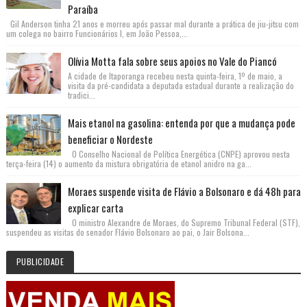
Paraíba
Gil Anderson tinha 21 anos e morreu após passar mal durante a prática de jiu-jitsu com
um colega no bairro Funcionários I, em João Pessoa,...
Olívia Motta fala sobre seus apoios no Vale do Piancó
A cidade de Itaporanga recebeu nesta quinta-feira, 1º de maio, a
visita da pré-candidata a deputada estadual durante a realização do
tradici...
Mais etanol na gasolina: entenda por que a mudança pode
beneficiar o Nordeste
O Conselho Nacional de Política Energética (CNPE) aprovou nesta
terça-feira (14) o aumento da mistura obrigatória de etanol anidro na ga...
Moraes suspende visita de Flávio a Bolsonaro e dá 48h para
explicar carta
O ministro Alexandre de Moraes, do Supremo Tribunal Federal (STF),
suspendeu as visitas do senador Flávio Bolsonaro ao pai, o Jair Bolsona...
PUBLICIDADE