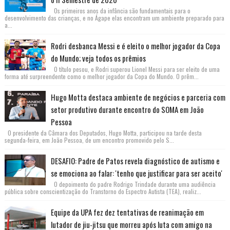
Os primeiros anos da infância são fundamentais para o
desenvolvimento das crianças, e no Ágape elas encontram um ambiente preparado para
a...
Rodri desbanca Messi e é eleito o melhor jogador da Copa
do Mundo; veja todos os prêmios
O título pesou, e Rodri superou Lionel Messi para ser eleito de uma
forma até surpreendente como o melhor jogador da Copa do Mundo. O prêm...
Hugo Motta destaca ambiente de negócios e parceria com
setor produtivo durante encontro do SOMA em João
Pessoa
O presidente da Câmara dos Deputados, Hugo Motta, participou na tarde desta
segunda-feira, em João Pessoa, de um encontro promovido pelo S...
DESAFIO: Padre de Patos revela diagnóstico de autismo e
se emociona ao falar: 'tenho que justificar para ser aceito'
O depoimento do padre Rodrigo Trindade durante uma audiência
pública sobre conscientização do Transtorno do Espectro Autista (TEA), realiz...
Equipe da UPA fez dez tentativas de reanimação em
lutador de jiu-jitsu que morreu após luta com amigo na