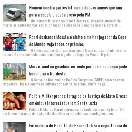
Homem mostra partes íntimas a duas crianças que iam
para a escola e acaba preso pela PM
Um homem foi preso na manhã desssa quarta-feira suspeito de
mostar as partes íntimas à duas crianças na cidade de Campina Grande, Agreste ...
Rodri desbanca Messi e é eleito o melhor jogador da Copa
do Mundo; veja todos os prêmios
O título pesou, e Rodri superou Lionel Messi para ser eleito de uma
forma até surpreendente como o melhor jogador da Copa do Mundo. O prêm...
Mais etanol na gasolina: entenda por que a mudança pode
beneficiar o Nordeste
O Conselho Nacional de Política Energética (CNPE) aprovou nesta
terça-feira (14) o aumento da mistura obrigatória de etanol anidro na ga...
Polícia Militar prende foragido da Justiça de Mato Grosso
em ônibus interestadual em Santa Luzia
Polícia Militar da Paraíba prendeu, na tarde desta quinta-feira (16),
um homem foragido da Justiça de Mato Grosso durante uma abordagem a um...
Enfermeira do Hospital do Bem enfatiza a importância do