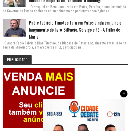
cuidado e empatia no tratamento oncológico
O Hospital do Bem, localizado em Patos, Paraíba, é uma instituição
do Governo do Estado dedicada ao atendimento de pacientes oncológicos n...
Padre Fabricio Timóteo fará em Patos ainda em julho o
lançamento do livro 'Silêncio, Serviço e Fé - A Trilha de
Maria'
O padre Fábio Fabrício Dias Timóteo, da Diocese de Patos e atualmente em missão na
Terra da Misericórdia, em Arcoverde (PE), participou ne...
PUBLICIDADE
×