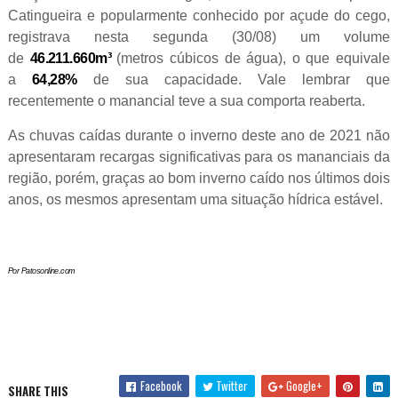
Catingueira e popularmente conhecido por açude do cego,
registrava nesta segunda (30/08) um volume
de
46.211.660m³
(metros cúbicos de água), o que equivale
a
64,28%
de sua capacidade. Vale lembrar que
recentemente o manancial teve a sua comporta reaberta.
As chuvas caídas durante o inverno deste ano de 2021 não
apresentaram recargas significativas para os mananciais da
região, porém, graças ao bom inverno caído nos últimos dois
anos, os mesmos apresentam uma situação hídrica estável.
Por Patosonline.com
Facebook
Twitter
Google+
SHARE THIS