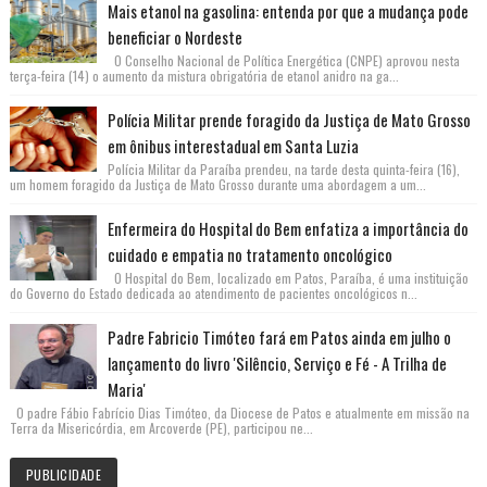
Mais etanol na gasolina: entenda por que a mudança pode
beneficiar o Nordeste
O Conselho Nacional de Política Energética (CNPE) aprovou nesta
terça-feira (14) o aumento da mistura obrigatória de etanol anidro na ga...
Polícia Militar prende foragido da Justiça de Mato Grosso
em ônibus interestadual em Santa Luzia
Polícia Militar da Paraíba prendeu, na tarde desta quinta-feira (16),
um homem foragido da Justiça de Mato Grosso durante uma abordagem a um...
Enfermeira do Hospital do Bem enfatiza a importância do
cuidado e empatia no tratamento oncológico
O Hospital do Bem, localizado em Patos, Paraíba, é uma instituição
do Governo do Estado dedicada ao atendimento de pacientes oncológicos n...
Padre Fabricio Timóteo fará em Patos ainda em julho o
lançamento do livro 'Silêncio, Serviço e Fé - A Trilha de
Maria'
O padre Fábio Fabrício Dias Timóteo, da Diocese de Patos e atualmente em missão na
Terra da Misericórdia, em Arcoverde (PE), participou ne...
PUBLICIDADE