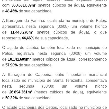
com
360.631.039m³
(metros cúbicos de água)
,
equivalente
a
48,46%
de sua capacidade.
A Barragem da Farinha, localizada no município de Patos,
apresentava nesta segunda (30/08) um volume hídrico
de
11.443.278m³
(metros cúbicos de água), o que
representa
44,46%
de sua capacidade.
O açude do Jatobá, também localizado no município de
Patos, registrava nesta segunda (30/08) um volume
de
10.141.609m³
(metros cúbicos de água), correspondendo
a
57,90%
de sua capacidade.
A Barragem de Capoeira, outro importante manancial
localizado no município de Santa Terezinha, apresentava
nesta segunda (30/08) um volume hídrico
de
26.894.361m³
(metros cúbicos de água), equivalente
a
50,32%
de sua capacidade.
O açude Cachoeira dos Cegos, localizado no município de