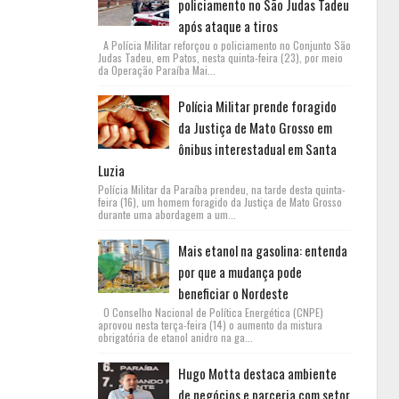
policiamento no São Judas Tadeu
após ataque a tiros
A Polícia Militar reforçou o policiamento no Conjunto São
Judas Tadeu, em Patos, nesta quinta-feira (23), por meio
da Operação Paraíba Mai...
Polícia Militar prende foragido
da Justiça de Mato Grosso em
ônibus interestadual em Santa
Luzia
Polícia Militar da Paraíba prendeu, na tarde desta quinta-
feira (16), um homem foragido da Justiça de Mato Grosso
durante uma abordagem a um...
Mais etanol na gasolina: entenda
por que a mudança pode
beneficiar o Nordeste
O Conselho Nacional de Política Energética (CNPE)
aprovou nesta terça-feira (14) o aumento da mistura
obrigatória de etanol anidro na ga...
Hugo Motta destaca ambiente
de negócios e parceria com setor