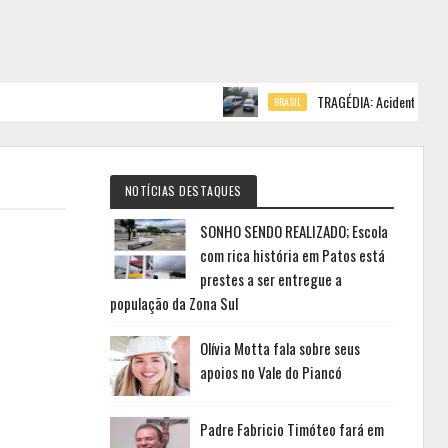
TRAGÉDIA: Acidente deixa cinco mo
BRASIL
NOTÍCIAS DESTAQUES
SONHO SENDO REALIZADO; Escola
com rica história em Patos está
prestes a ser entregue a
população da Zona Sul
Olívia Motta fala sobre seus
apoios no Vale do Piancó
Padre Fabricio Timóteo fará em