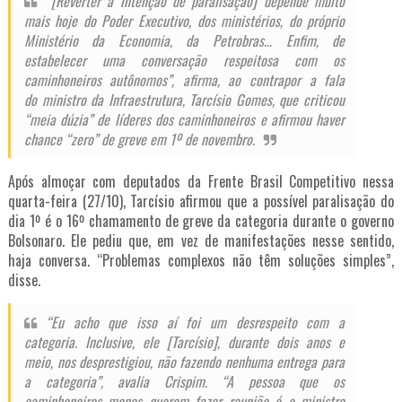
“[Reverter a intenção de paralisação] depende muito
mais hoje do Poder Executivo, dos ministérios, do próprio
Ministério da Economia, da Petrobras… Enfim, de
estabelecer uma conversação respeitosa com os
caminhoneiros autônomos”, afirma, ao contrapor a fala
do
ministro da Infraestrutura, Tarcísio Gomes, que criticou
“meia dúzia” de líderes dos caminhoneiros e afirmou haver
chance “zero” de greve em 1º de novembro
.
Após almoçar com deputados da Frente Brasil Competitivo nessa
quarta-feira (27/10), Tarcísio afirmou que a possível paralisação do
dia 1º é o 1
6º chamamento de greve da categoria durante o governo
Bolsonaro
. Ele pediu que, em vez de manifestações nesse sentido,
haja conversa. “Problemas complexos não têm soluções simples”,
disse.
“Eu acho que isso aí foi um desrespeito com a
categoria. Inclusive, ele [Tarcísio], durante dois anos e
meio, nos desprestigiou, não fazendo nenhuma entrega para
a categoria”, avalia Crispim. “A pessoa que os
caminhoneiros menos querem fazer reunião é o ministro