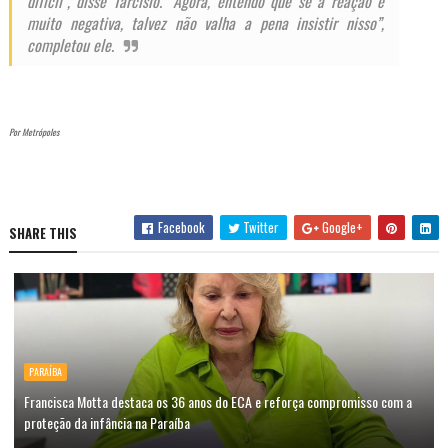
difícil”, disse Tarcísio. “Agora, entendo que se a reação é
muito negativa, talvez não valha a pena insistir nisso”,
completou ele.
Por Metrópoles
Facebook
Twitter
Google+
SHARE THIS
PARAÍBA
Francisca Motta destaca os 36 anos do ECA e reforça compromisso com a
proteção da infância na Paraíba