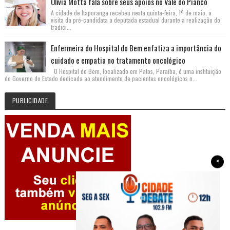
Olívia Motta fala sobre seus apoios no Vale do Piancó
A cidade de Itaporanga recebeu nesta quinta-feira, 1º de maio, a
visita da pré-candidata a deputada estadual durante a realização do
tradici...
Enfermeira do Hospital do Bem enfatiza a importância do
cuidado e empatia no tratamento oncológico
O Hospital do Bem, localizado em Patos, Paraíba, é uma instituição
do Governo do Estado dedicada ao atendimento de pacientes oncológicos n...
PUBLICIDADE
×