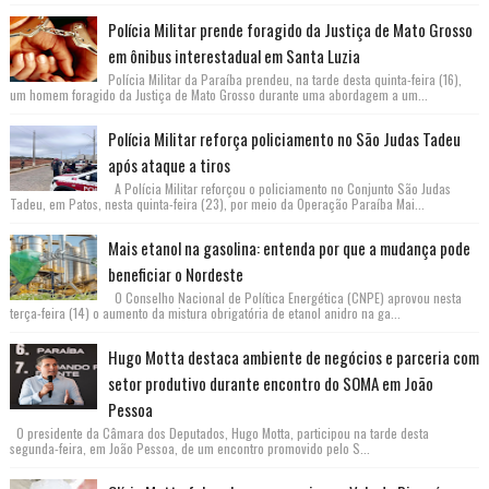
Polícia Militar prende foragido da Justiça de Mato Grosso
em ônibus interestadual em Santa Luzia
Polícia Militar da Paraíba prendeu, na tarde desta quinta-feira (16),
um homem foragido da Justiça de Mato Grosso durante uma abordagem a um...
Polícia Militar reforça policiamento no São Judas Tadeu
após ataque a tiros
A Polícia Militar reforçou o policiamento no Conjunto São Judas
Tadeu, em Patos, nesta quinta-feira (23), por meio da Operação Paraíba Mai...
Mais etanol na gasolina: entenda por que a mudança pode
beneficiar o Nordeste
O Conselho Nacional de Política Energética (CNPE) aprovou nesta
terça-feira (14) o aumento da mistura obrigatória de etanol anidro na ga...
Hugo Motta destaca ambiente de negócios e parceria com
setor produtivo durante encontro do SOMA em João
Pessoa
O presidente da Câmara dos Deputados, Hugo Motta, participou na tarde desta
segunda-feira, em João Pessoa, de um encontro promovido pelo S...