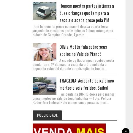
Homem mostra partes íntimas a
duas crianças que iam para a
escola e acaba preso pela PM
Um homem foi preso na manhã desssa quarta-feira
suspeito de mostar as partes íntimas à duas crianças na
cidade de Campina Grande, Agreste ...
Olívia Motta fala sobre seus
apoios no Vale do Piancó
A cidade de Itaporanga recebeu nesta
quinta-feira, 1º de maio, a visita da pré-candidata a
deputada estadual durante a realização do tradici...
TRAGÉDIA: Acidente deixa cinco
mortos e seis feridos, Saiba!
Acidente na BR-116 deixa pelo menos
cinco mortos no Vale do Jequitinhonha — Foto: Polícia
Rodoviária Federal Pelo menos cinco pessoas morr...
PUBLICIDADE
×