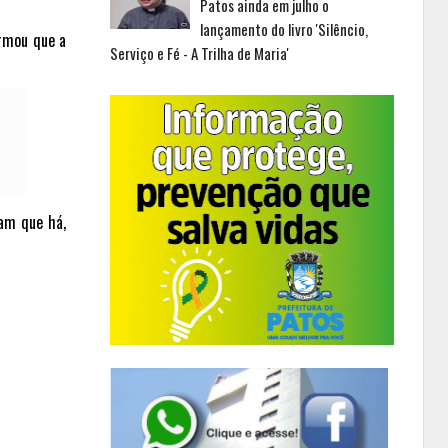
Patos ainda em julho o
lançamento do livro 'Silêncio,
irmou que a
Serviço e Fé - A Trilha de Maria'
tam que há,