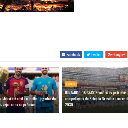
Facebook
Twitter
Google+
ESPORTE
JUNTANDO OS CACOS: onfira as próximas
 Messi e é eleito o melhor jogador da
competições da Seleção Brasileira antes 
; veja todos os prêmios
2030