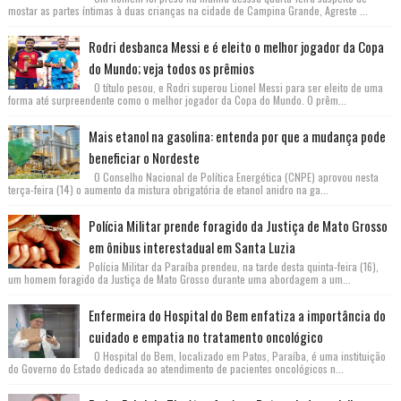
mostar as partes íntimas à duas crianças na cidade de Campina Grande, Agreste ...
Rodri desbanca Messi e é eleito o melhor jogador da Copa
do Mundo; veja todos os prêmios
O título pesou, e Rodri superou Lionel Messi para ser eleito de uma
forma até surpreendente como o melhor jogador da Copa do Mundo. O prêm...
Mais etanol na gasolina: entenda por que a mudança pode
beneficiar o Nordeste
O Conselho Nacional de Política Energética (CNPE) aprovou nesta
terça-feira (14) o aumento da mistura obrigatória de etanol anidro na ga...
Polícia Militar prende foragido da Justiça de Mato Grosso
em ônibus interestadual em Santa Luzia
Polícia Militar da Paraíba prendeu, na tarde desta quinta-feira (16),
um homem foragido da Justiça de Mato Grosso durante uma abordagem a um...
Enfermeira do Hospital do Bem enfatiza a importância do
cuidado e empatia no tratamento oncológico
O Hospital do Bem, localizado em Patos, Paraíba, é uma instituição
do Governo do Estado dedicada ao atendimento de pacientes oncológicos n...