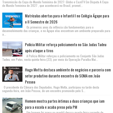
Transmissão da Copa do Mundo Feminina de 2027: Globo e CazéTV Em Disputa A Copa
do Mundo Feminina de 2027 , que acontecerá no Brasil, promet...
Matrículas abertas para o Infantil I no Colégio Ágape para
o II Semestre de 2026
Os primeiros anos da infância são fundamentais para o
desenvolvimento das crianças, e no Ágape elas encontram um ambiente preparado para
a...
Polícia Militar reforça policiamento no São Judas Tadeu
após ataque a tiros
A Polícia Militar reforçou o policiamento no Conjunto São Judas
Tadeu, em Patos, nesta quinta-feira (23), por meio da Operação Paraíba Mai...
Hugo Motta destaca ambiente de negócios e parceria com
setor produtivo durante encontro do SOMA em João
Pessoa
O presidente da Câmara dos Deputados, Hugo Motta, participou na tarde desta
segunda-feira, em João Pessoa, de um encontro promovido pelo S...
Homem mostra partes íntimas a duas crianças que iam
para a escola e acaba preso pela PM
Um homem foi preso na manhã desssa quarta-feira suspeito de