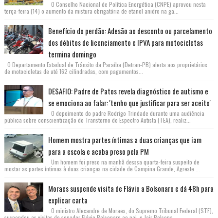
O Conselho Nacional de Política Energética (CNPE) aprovou nesta
terça-feira (14) o aumento da mistura obrigatória de etanol anidro na ga...
Benefício do perdão: Adesão ao desconto ou parcelamento
dos débitos de licenciamento e IPVA para motocicletas
termina domingo
O Departamento Estadual de Trânsito da Paraíba (Detran-PB) alerta aos proprietários
de motocicletas de até 162 cilindradas, com pagamentos...
DESAFIO: Padre de Patos revela diagnóstico de autismo e
se emociona ao falar: 'tenho que justificar para ser aceito'
O depoimento do padre Rodrigo Trindade durante uma audiência
pública sobre conscientização do Transtorno do Espectro Autista (TEA), realiz...
Homem mostra partes íntimas a duas crianças que iam
para a escola e acaba preso pela PM
Um homem foi preso na manhã desssa quarta-feira suspeito de
mostar as partes íntimas à duas crianças na cidade de Campina Grande, Agreste ...
Moraes suspende visita de Flávio a Bolsonaro e dá 48h para
explicar carta
O ministro Alexandre de Moraes, do Supremo Tribunal Federal (STF),
suspendeu as visitas do senador Flávio Bolsonaro ao pai, o Jair Bolsona...