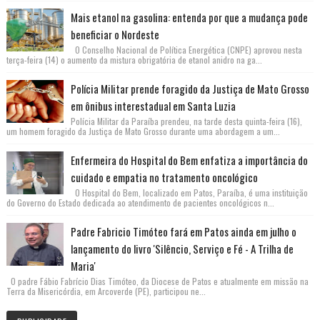
Mais etanol na gasolina: entenda por que a mudança pode
beneficiar o Nordeste
O Conselho Nacional de Política Energética (CNPE) aprovou nesta
terça-feira (14) o aumento da mistura obrigatória de etanol anidro na ga...
Polícia Militar prende foragido da Justiça de Mato Grosso
em ônibus interestadual em Santa Luzia
Polícia Militar da Paraíba prendeu, na tarde desta quinta-feira (16),
um homem foragido da Justiça de Mato Grosso durante uma abordagem a um...
Enfermeira do Hospital do Bem enfatiza a importância do
cuidado e empatia no tratamento oncológico
O Hospital do Bem, localizado em Patos, Paraíba, é uma instituição
do Governo do Estado dedicada ao atendimento de pacientes oncológicos n...
Padre Fabricio Timóteo fará em Patos ainda em julho o
lançamento do livro 'Silêncio, Serviço e Fé - A Trilha de
Maria'
O padre Fábio Fabrício Dias Timóteo, da Diocese de Patos e atualmente em missão na
Terra da Misericórdia, em Arcoverde (PE), participou ne...