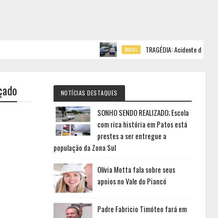
TRAGÉDIA: Acidente deixa cinco mort
BRASIL
açado
NOTÍCIAS DESTAQUES
SONHO SENDO REALIZADO; Escola
com rica história em Patos está
prestes a ser entregue a
população da Zona Sul
Olívia Motta fala sobre seus
apoios no Vale do Piancó
Padre Fabricio Timóteo fará em