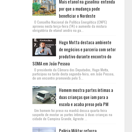
Mais etanol na gasolina: entenda
por que a mudança pode
beneficiar o Nordeste
O Conselho Nacional de Política Energética (CNPE)
aprovou nesta terça-feira (14) o aumento da mistura
obrigatória de etanol anidro na ga...
Hugo Motta destaca ambiente
de negócios e parceria com setor
produtivo durante encontro do
SOMA em João Pessoa
O presidente da Câmara dos Deputados, Hugo Motta,
participou na tarde desta segunda-feira, em João Pessoa,
de um encontro promovido pelo S...
Homem mostra partes íntimas a
duas crianças que iam para a
escola e acaba preso pela PM
Um homem foi preso na manhã desssa quarta-feira
suspeito de mostar as partes íntimas à duas crianças na
cidade de Campina Grande, Agreste ...
Polícia Militar reforça