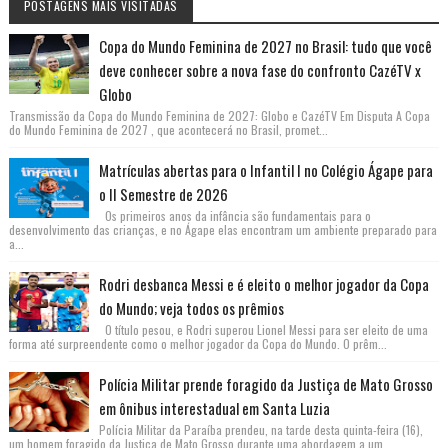
POSTAGENS MAIS VISITADAS
Copa do Mundo Feminina de 2027 no Brasil: tudo que você
deve conhecer sobre a nova fase do confronto CazéTV x
Globo
Transmissão da Copa do Mundo Feminina de 2027: Globo e CazéTV Em Disputa A Copa
do Mundo Feminina de 2027 , que acontecerá no Brasil, promet...
Matrículas abertas para o Infantil I no Colégio Ágape para
o II Semestre de 2026
Os primeiros anos da infância são fundamentais para o
desenvolvimento das crianças, e no Ágape elas encontram um ambiente preparado para
a...
Rodri desbanca Messi e é eleito o melhor jogador da Copa
do Mundo; veja todos os prêmios
O título pesou, e Rodri superou Lionel Messi para ser eleito de uma
forma até surpreendente como o melhor jogador da Copa do Mundo. O prêm...
Polícia Militar prende foragido da Justiça de Mato Grosso
em ônibus interestadual em Santa Luzia
Polícia Militar da Paraíba prendeu, na tarde desta quinta-feira (16),
um homem foragido da Justiça de Mato Grosso durante uma abordagem a um...