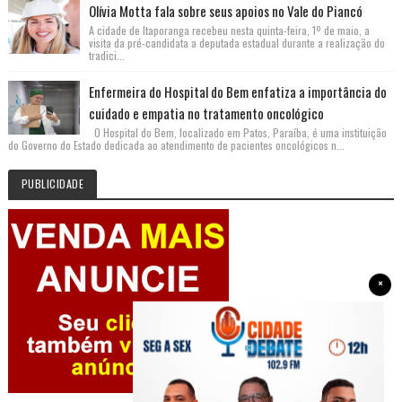
Olívia Motta fala sobre seus apoios no Vale do Piancó
A cidade de Itaporanga recebeu nesta quinta-feira, 1º de maio, a
visita da pré-candidata a deputada estadual durante a realização do
tradici...
Enfermeira do Hospital do Bem enfatiza a importância do
cuidado e empatia no tratamento oncológico
O Hospital do Bem, localizado em Patos, Paraíba, é uma instituição
do Governo do Estado dedicada ao atendimento de pacientes oncológicos n...
PUBLICIDADE
×