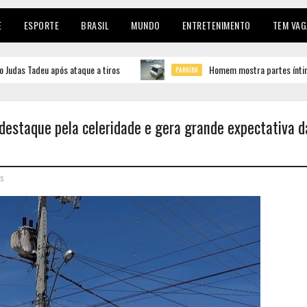
E
ESPORTE
BRASIL
MUNDO
ENTRETENIMENTO
TEM VAG
u após ataque a tiros
Homem mostra partes íntimas a duas cri
PARAÍBA
estaque pela celeridade e gera grande expectativa d
os