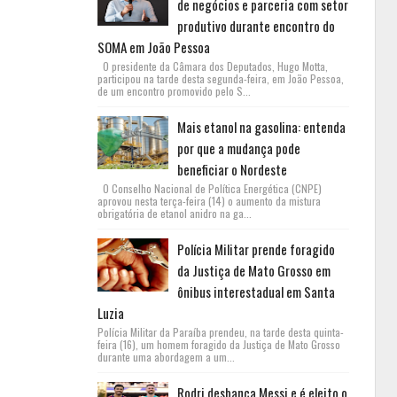
de negócios e parceria com setor
produtivo durante encontro do
SOMA em João Pessoa
O presidente da Câmara dos Deputados, Hugo Motta,
participou na tarde desta segunda-feira, em João Pessoa,
de um encontro promovido pelo S...
Mais etanol na gasolina: entenda
por que a mudança pode
beneficiar o Nordeste
O Conselho Nacional de Política Energética (CNPE)
aprovou nesta terça-feira (14) o aumento da mistura
obrigatória de etanol anidro na ga...
Polícia Militar prende foragido
da Justiça de Mato Grosso em
ônibus interestadual em Santa
Luzia
Polícia Militar da Paraíba prendeu, na tarde desta quinta-
feira (16), um homem foragido da Justiça de Mato Grosso
durante uma abordagem a um...
Rodri desbanca Messi e é eleito o