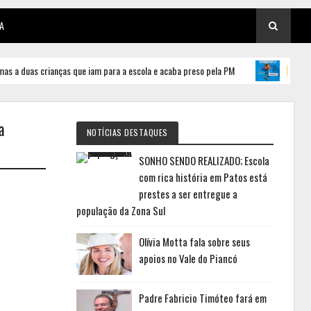
A
anças que iam para a escola e acaba preso pela PM
Matrículas
PATOS
a
NOTÍCIAS DESTAQUES
SONHO SENDO REALIZADO; Escola
com rica história em Patos está
prestes a ser entregue a
população da Zona Sul
Olívia Motta fala sobre seus
apoios no Vale do Piancó
Padre Fabricio Timóteo fará em