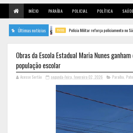
INÍCIO
PARAÍBA
POLICIAL
POLÍTICA
SAÚD
Últimas notícias
Polícia Militar reforça policiamento no São Judas Tade
PATOS
Obras da Escola Estadual Maria Nunes ganham d
população escolar
Acesse Sertão
segunda-feira, fevereiro 02, 2026
Paraíba
,
Pat